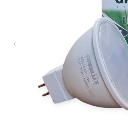
Kitos prekės mokyklai, darželiui
Sporto prekės
Laisvalaikio prekės; maisto prekės
Prekės augintiniams
Prekės automobiliui
Prekės sodui
Apranga ir saugos prekės
Pirštinės
Kitos prekės