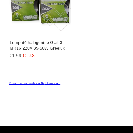
Lemputė halogeninė GU5.3,
MR16 220V 35-50W Greelux
€1.59
€1.48
Komentavimo sistema SigComments