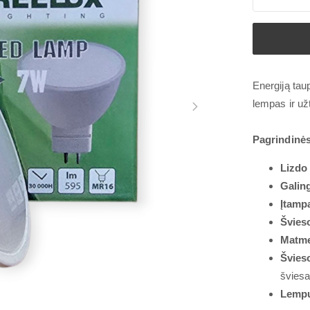
Energiją tau
lempas ir užt
Pagrindinės
Lizdo 
Galin
Įtamp
Švies
Matm
Švies
šviesa
Lemp