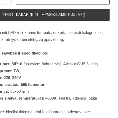
PIRKTI DABAR (EITI Į APMOKĖJIMO PUSLAPĮ)
panti LED reflektorinė lemputė, sukurta pakeisti halogenines
ikrinti ryškų bei efektyvų apšvietimą.
 savybės ir specifikacijos:
tipas:
MR16
(su dviem šakutėmis). Atitinka
GU5.3
lizdą.
gumas:
7W
a:
220–240V
os srautas:
595 liumenai
enys:
55x50 mm
os spalva (temperatūra):
4000K
. Neutrali (dienos) balta
.
utė
idealiai tinka naudoti įleidžiamuose šviestuvuose.