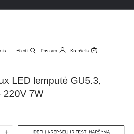
mis
Ieškoti
Paskyra
Krepšelis
ux LED lemputė GU5.3,
 220V 7W
ĮDĖTI Į KREPŠELĮ IR TĘSTI NARŠYMĄ