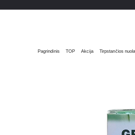
Pagrindinis
TOP
Akcija
Tirpstančios nuol
LED lemputė
Apšvietimas
LED prožektor
Elektros prekės
LED panelės
Prekės remontui
Spec. paskirt
Švaros prekės
Šviestuvai
Namų apyvokos prekės
Dekoratyvinia
Kvapų kolekcija
Žibintuvėliai 
Asmens higiena
Kanceliarija