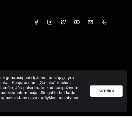
inti geriausią patirtį Jums, puslapyje yra
ukai. Paspausdami „Sutinku“ ir toliau
ainėje, Jūs patvirtinate, kad susipažinote
SUTINKU
 pateikta informacija. Jūs galite bet kada
kimą pakeisdami savo naršyklės nustatymus.