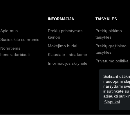
.
INFORMACIJA
TAISYKLĖS
Apie mus
Prekių pristatymas,
Prekių pirkimo
kainos
taisyklės
Susisiekite su mumis
Mokėjimo būdai
Prekių grąžinimo
Norintiems
taisyklės
bendradarbiauti
Klausiate - atsakome
Privatumo politika
Informacijos skrynelė
Siekiant užtikr
naudojami slap
naršydami svet
ir sutinkate su
atšaukti suti
Slapukai