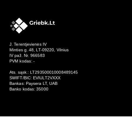
J. Terentjevienės IV
Minties g. 48, LT-09220, Vilnius
IV paž. Nr. 966583
PVM kodas: -
Ats. sąsk.: LT293500010008489145
SWIFT/BIC: EVIULT2VXXX
Bankas: Paysera LT, UAB
Banko kodas: 35000
© Griebk.Lt Est. 2020