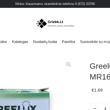
Iškilus klausimams skambinkite telefonu 0 (672) 03766
aidos
Katalogas
Nuolaidų kodai
Paieška
Susisiekite su mu
s
Greel
iai
MR16
ies lempos
€1.69
i šviestuvai