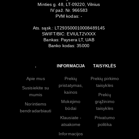
Minties g. 48, LT-09220, Vilnius
IV paž. Nr. 966583
PVM kodas: -
Ats. sąsk.: LT293500010008489145
SWIFT/BIC: EVIULT2VXXX
Bankas: Paysera LT, UAB
Banko kodas: 35000
.
INFORMACIJA
TAISYKLĖS
Apie mus
Prekių
Prekių pirkimo
pristatymas,
taisyklės
Susisiekite su
kainos
mumis
Prekių
Mokėjimo
grąžinimo
Norintiems
būdai
taisyklės
bendradarbiauti
Klausiate -
Privatumo
atsakome
politika
Informacijos