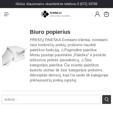
Iškilus klausimams skambinkite telefonu 0 (672) 03766
Biuro popierius
PREKIŲ PAIEŠKA Gerbiami klientai, norėdami
rasti konkrečių prekių, prašome naudoti
paieškos funkciją. ⚠️Pagrindinė paieška:
Meniu juostoje pasirinkite „Paieška“ ir įveskite
ieškomos prekės pavadinimą. ⚠️Šios
kategorijos paieška: Čia esantis paieškos
laukelis skirtas tik šios kategorijos prekėms.
Atkreipkite dėmesį, kad čia rasite tik kategorijai
priklausančių prekių sąrašą.