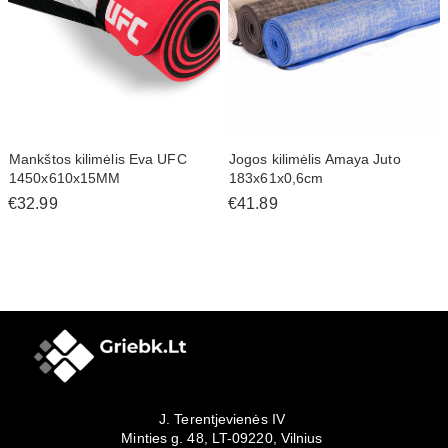
Mankštos kilimėlis Eva UFC
Jogos kilimėlis Amaya Juto
1450x610x15MM
183x61x0,6cm
€32.99
€41.89
J. Terentjevienės IV
Minties g. 48, LT-09220, Vilnius