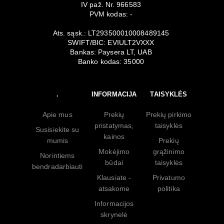
IV paž. Nr. 966583
PVM kodas: -
Ats. sąsk.: LT293500010008489145
SWIFT/BIC: EVIULT2VXXX
Bankas: Paysera LT, UAB
Banko kodas: 35000
.
INFORMACIJA
TAISYKLĖS
Apie mus
Prekių
Prekių pirkimo
pristatymas,
taisyklės
Susisiekite su
kainos
mumis
Prekių
Mokėjimo
grąžinimo
Norintiems
būdai
taisyklės
bendradarbiauti
Klausiate -
Privatumo
atsakome
politika
Informacijos
skrynelė