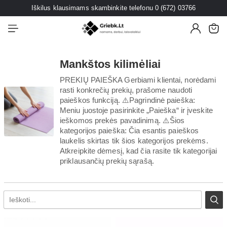
Iškilus klausimams skambinkite telefonu 0 (672) 03766
Mankštos kilimėliai
PREKIŲ PAIEŠKA Gerbiami klientai, norėdami
rasti konkrečių prekių, prašome naudoti
paieškos funkciją. ⚠️Pagrindinė paieška:
Meniu juostoje pasirinkite „Paieška“ ir įveskite
ieškomos prekės pavadinimą. ⚠️Šios
kategorijos paieška: Čia esantis paieškos
laukelis skirtas tik šios kategorijos prekėms.
Atkreipkite dėmesį, kad čia rasite tik kategorijai
priklausančių prekių sąrašą.