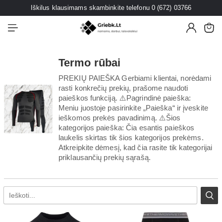
Iškilus klausimams skambinkite telefonu 0 (672) 03766
Termo rūbai
PREKIŲ PAIEŠKA Gerbiami klientai, norėdami
rasti konkrečių prekių, prašome naudoti
paieškos funkciją. ⚠️Pagrindinė paieška:
Meniu juostoje pasirinkite „Paieška“ ir įveskite
ieškomos prekės pavadinimą. ⚠️Šios
kategorijos paieška: Čia esantis paieškos
laukelis skirtas tik šios kategorijos prekėms.
Atkreipkite dėmesį, kad čia rasite tik kategorijai
priklausančių prekių sąrašą.