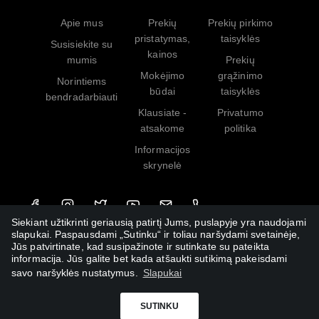
Apie mus
Prekių
Prekių pirkimo
pristatymas,
taisyklės
Susisiekite su
kainos
mumis
Prekių
Mokėjimo
grąžinimo
Norintiems
būdai
taisyklės
bendradarbiauti
Klausiate -
Privatumo
atsakome
politika
Informacijos
skrynelė
Siekiant užtikrinti geriausią patirtį Jums, puslapyje yra naudojami
slapukai. Paspausdami „Sutinku“ ir toliau naršydami svetainėje,
Jūs patvirtinate, kad susipažinote ir sutinkate su pateikta
informacija. Jūs galite bet kada atšaukti sutikimą pakeisdami
savo naršyklės nustatymus.
Slapukai
SUTINKU
© Griebk.Lt Est. 2020