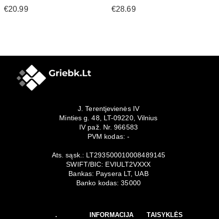
€20.99
€28.69
J. Terentjevienės IV
Minties g. 48, LT-09220, Vilnius
IV paž. Nr. 966583
PVM kodas: -
Ats. sąsk.: LT293500010008489145
SWIFT/BIC: EVIULT2VXXX
Bankas: Paysera LT, UAB
Banko kodas: 35000
.
INFORMACIJA
TAISYKLĖS