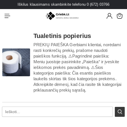
Iškilus klausimams skambinkite telefonu 0 (672) 03766
Tualetinis popierius
PREKIŲ PAIEŠKA Gerbiami klientai, norėdami
rasti konkrečių prekių, prašome naudoti
paieškos funkciją. ⚠️Pagrindinė paieška:
Meniu juostoje pasirinkite „Paieška“ ir įveskite
ieškomos prekės pavadinimą. ⚠️Šios
kategorijos paieška: Čia esantis paieškos
laukelis skirtas tik šios kategorijos prekėms.
Atkreipkite dėmesį, kad čia rasite tik kategorijai
priklausančių prekių sąrašą.