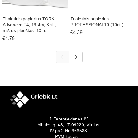
Tualetinis popierius TORK
Tualetinis popierius
Advanced T4, 19,4m, 3 sl.,
PROFESSIONAL10 (10rit.)
mišrus pluoštas, 10 rul.
€4.39
€4.79
J. Terentjevienės IV
Minties g. 48, LT-09220, Vilnius
IV paž. Nr. 966583
PVM kodas: -