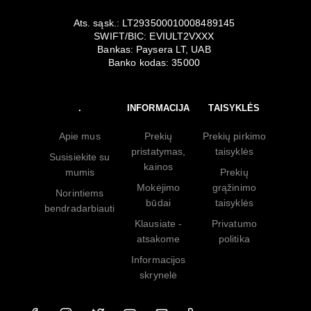
Ats. sąsk.: LT293500010008489145
SWIFT/BIC: EVIULT2VXXX
Bankas: Paysera LT, UAB
Banko kodas: 35000
.
INFORMACIJA
TAISYKLĖS
Apie mus
Prekių
Prekių pirkimo
pristatymas,
taisyklės
Susisiekite su
kainos
mumis
Prekių
Mokėjimo
grąžinimo
Norintiems
būdai
taisyklės
bendradarbiauti
Klausiate -
Privatumo
atsakome
politika
Informacijos
skrynelė