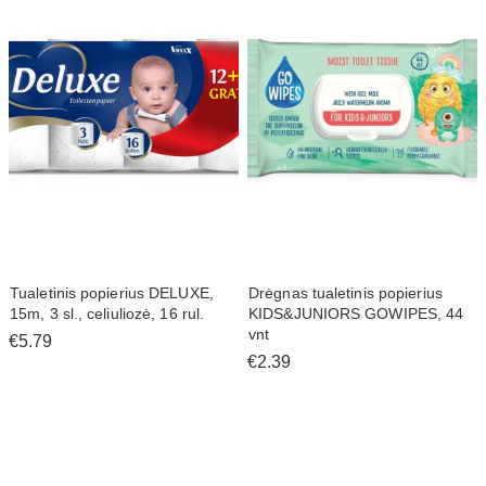
Tualetinis popierius DELUXE,
Drėgnas tualetinis popierius
15m, 3 sl., celiuliozė, 16 rul.
KIDS&JUNIORS GOWIPES, 44
vnt
€5.79
€2.39