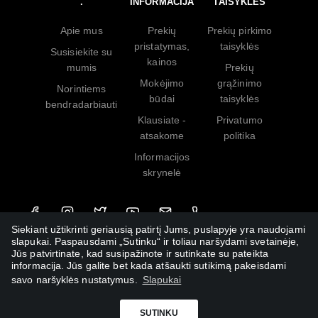
.
INFORMACIJA
TAISYKLĖS
Apie mus
Prekių
Prekių pirkimo
pristatymas,
taisyklės
Susisiekite su
kainos
mumis
Prekių
Mokėjimo
grąžinimo
Norintiems
būdai
taisyklės
bendradarbiauti
Klausiate -
Privatumo
atsakome
politika
Informacijos
skrynelė
Siekiant užtikrinti geriausią patirtį Jums, puslapyje yra naudojami
slapukai. Paspausdami „Sutinku“ ir toliau naršydami svetainėje,
Jūs patvirtinate, kad susipažinote ir sutinkate su pateikta
informacija. Jūs galite bet kada atšaukti sutikimą pakeisdami
savo naršyklės nustatymus.
Slapukai
SUTINKU