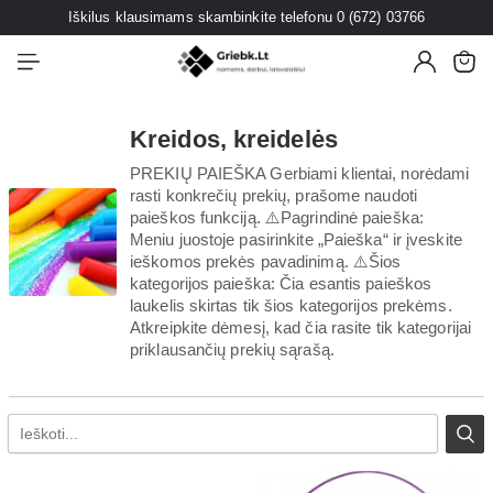
Iškilus klausimams skambinkite telefonu 0 (672) 03766
Kreidos, kreidelės
PREKIŲ PAIEŠKA Gerbiami klientai, norėdami
rasti konkrečių prekių, prašome naudoti
paieškos funkciją. ⚠️Pagrindinė paieška:
Meniu juostoje pasirinkite „Paieška“ ir įveskite
ieškomos prekės pavadinimą. ⚠️Šios
kategorijos paieška: Čia esantis paieškos
laukelis skirtas tik šios kategorijos prekėms.
Atkreipkite dėmesį, kad čia rasite tik kategorijai
priklausančių prekių sąrašą.