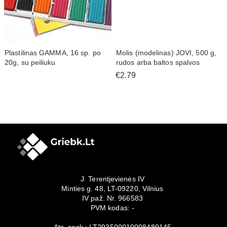
Plastilinas GAMMA, 16 sp. po
Molis (modelinas) JOVI, 500 g,
20g, su peiliuku
rudos arba baltos spalvos
€2.79
J. Terentjevienės IV
Minties g. 48, LT-09220, Vilnius
IV paž. Nr. 966583
PVM kodas: -
Ats. sąsk.: LT293500010008489145