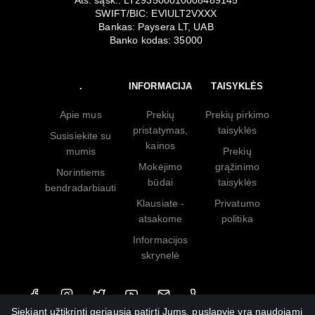
SWIFT/BIC: EVIULT2VXXX
Bankas: Paysera LT, UAB
Banko kodas: 35000
.
INFORMACIJA
TAISYKLĖS
Apie mus
Prekių
Prekių pirkimo
pristatymas,
taisyklės
Susisiekite su
kainos
mumis
Prekių
Mokėjimo
grąžinimo
Norintiems
būdai
taisyklės
bendradarbiauti
Klausiate -
Privatumo
atsakome
politika
Informacijos
skrynelė
Siekiant užtikrinti geriausią patirtį Jums, puslapyje yra naudojami