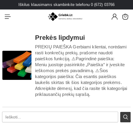
Iškilus klausimams skambinkite telefonu 0 (672) 03766
Prekės lipdymui
PREKIŲ PAIEŠKA Gerbiami klientai, norėdami
rasti konkrečių prekių, prašome naudoti
paieškos funkciją. ⚠️Pagrindinė paieška:
Meniu juostoje pasirinkite „Paieška“ ir įveskite
ieškomos prekės pavadinimą. ⚠️Šios
kategorijos paieška: Čia esantis paieškos
laukelis skirtas tik šios kategorijos prekėms.
Atkreipkite dėmesį, kad čia rasite tik kategorijai
priklausančių prekių sąrašą.