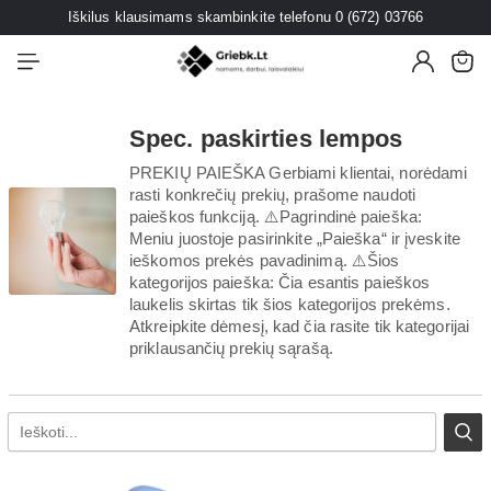
Iškilus klausimams skambinkite telefonu 0 (672) 03766
Spec. paskirties lempos
PREKIŲ PAIEŠKA Gerbiami klientai, norėdami
rasti konkrečių prekių, prašome naudoti
paieškos funkciją. ⚠️Pagrindinė paieška:
Meniu juostoje pasirinkite „Paieška“ ir įveskite
ieškomos prekės pavadinimą. ⚠️Šios
kategorijos paieška: Čia esantis paieškos
laukelis skirtas tik šios kategorijos prekėms.
Atkreipkite dėmesį, kad čia rasite tik kategorijai
priklausančių prekių sąrašą.