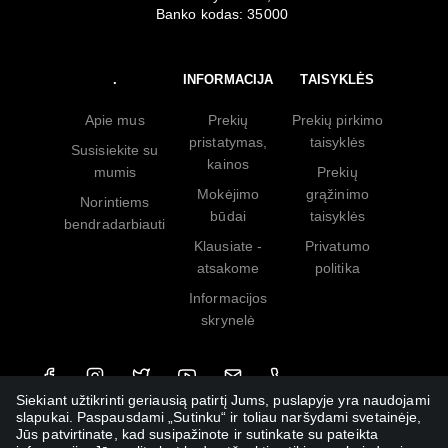
Banko kodas: 35000
.
INFORMACIJA
TAISYKLĖS
Apie mus
Prekių
Prekių pirkimo
pristatymas,
taisyklės
Susisiekite su
kainos
mumis
Prekių
Mokėjimo
grąžinimo
Norintiems
būdai
taisyklės
bendradarbiauti
Klausiate -
Privatumo
atsakome
politika
Informacijos
skrynelė
Siekiant užtikrinti geriausią patirtį Jums, puslapyje yra naudojami
slapukai. Paspausdami „Sutinku“ ir toliau naršydami svetainėje,
Jūs patvirtinate, kad susipažinote ir sutinkate su pateikta