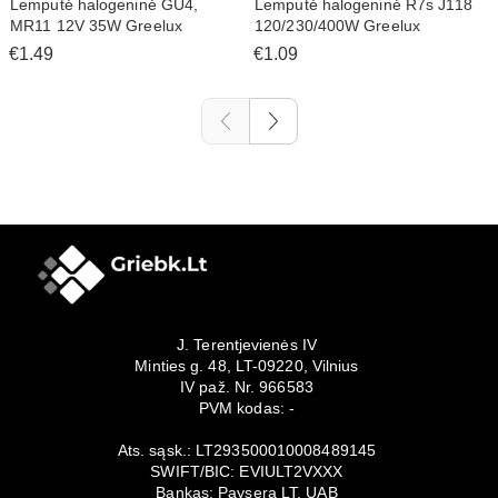
Lemputė halogeninė GU4,
Lemputė halogeninė R7s J118
MR11 12V 35W Greelux
120/230/400W Greelux
€1.49
€1.09
J. Terentjevienės IV
Minties g. 48, LT-09220, Vilnius
IV paž. Nr. 966583
PVM kodas: -
Ats. sąsk.: LT293500010008489145
SWIFT/BIC: EVIULT2VXXX
Bankas: Paysera LT, UAB