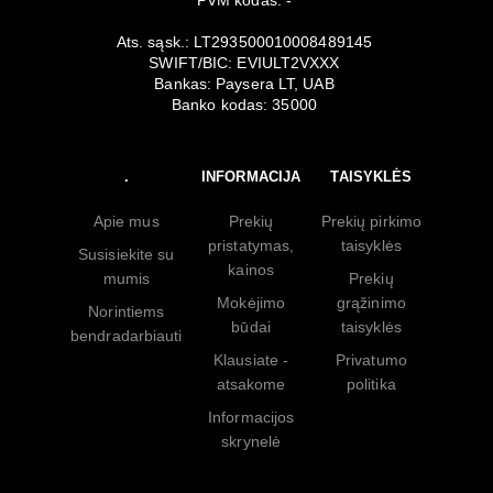
Ats. sąsk.: LT293500010008489145
SWIFT/BIC: EVIULT2VXXX
Bankas: Paysera LT, UAB
Banko kodas: 35000
.
INFORMACIJA
TAISYKLĖS
Apie mus
Prekių
Prekių pirkimo
pristatymas,
taisyklės
Susisiekite su
kainos
mumis
Prekių
Mokėjimo
grąžinimo
Norintiems
būdai
taisyklės
bendradarbiauti
Klausiate -
Privatumo
atsakome
politika
Informacijos
skrynelė