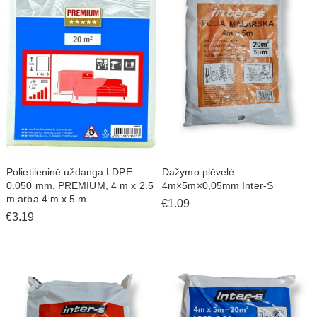
Polietileninė uždanga LDPE
Dažymo plėvelė
0.050 mm, PREMIUM, 4 m x 2.5
4m×5m×0,05mm Inter-S
m arba 4 m x 5 m
€1.09
€3.19