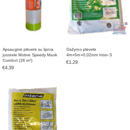
Apsauginė plėvelė su lipnia
Dažymo plėvelė
juostele Motive Speedy Mask
4m×5m×0,02mm Inter-S
Comfort (28 m²)
€1.29
€4.39