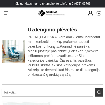
Iškilus klausimams skambinkite telefonu 0 (672) 03766
Uždengimo plėvelės
PREKIŲ PAIEŠKA Gerbiami klientai, norėdami
rasti konkrečių prekių, prašome naudoti
paieškos funkciją. ⚠️Pagrindinė paieška:
Meniu juostoje pasirinkite „Paieška“ ir įveskite
ieškomos prekės pavadinimą. ⚠️Šios
kategorijos paieška: Čia esantis paieškos
laukelis skirtas tik šios kategorijos prekėms.
Atkreipkite dėmesį, kad čia rasite tik kategorijai
priklausančių prekių sąrašą.