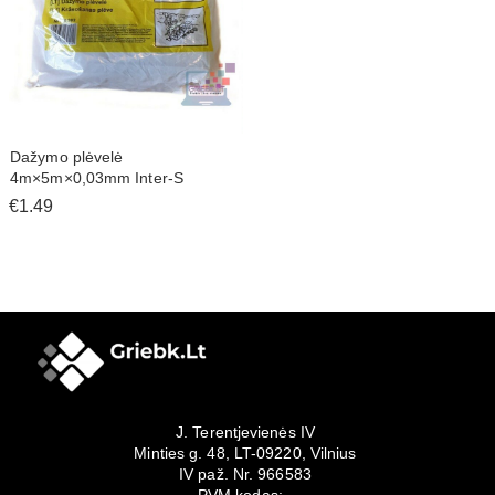
Dažymo plėvelė
4m×5m×0,03mm Inter-S
€1.49
J. Terentjevienės IV
Minties g. 48, LT-09220, Vilnius
IV paž. Nr. 966583
PVM kodas: -