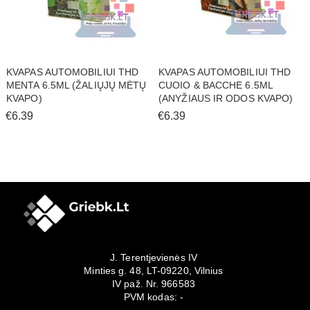
KVAPAS AUTOMOBILIUI THD
KVAPAS AUTOMOBILIUI THD
MENTA 6.5ML (ŽALIŲJŲ MĖTŲ
CUOIO & BACCHE 6.5ML
KVAPO)
(ANYŽIAUS IR ODOS KVAPO)
€6.39
€6.39
J. Terentjevienės IV
Minties g. 48, LT-09220, Vilnius
IV paž. Nr. 966583
PVM kodas: -