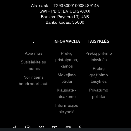
Ats. sąsk.: LT293500010008489145
SWIFT/BIC: EVIULT2VXXX
Bankas: Paysera LT, UAB
Banko kodas: 35000
.
INFORMACIJA
TAISYKLĖS
Apie mus
Prekių
Prekių pirkimo
pristatymas,
taisyklės
Susisiekite su
kainos
mumis
Prekių
Mokėjimo
grąžinimo
Norintiems
būdai
taisyklės
bendradarbiauti
Klausiate -
Privatumo
atsakome
politika
Informacijos
skrynelė