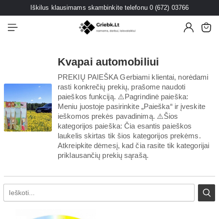
Iškilus klausimams skambinkite telefonu 0 (672) 03766
Kvapai automobiliui
PREKIŲ PAIEŠKA Gerbiami klientai, norėdami
rasti konkrečių prekių, prašome naudoti
paieškos funkciją. ⚠️Pagrindinė paieška:
Meniu juostoje pasirinkite „Paieška“ ir įveskite
ieškomos prekės pavadinimą. ⚠️Šios
kategorijos paieška: Čia esantis paieškos
laukelis skirtas tik šios kategorijos prekėms.
Atkreipkite dėmesį, kad čia rasite tik kategorijai
priklausančių prekių sąrašą.