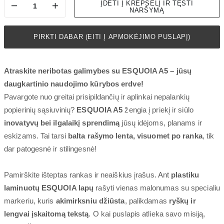
ĮDĖTI Į KREPŠELĮ IR TĘSTI
NARŠYMĄ
PIRKTI DABAR (EITI Į APMOKĖJIMO PUSLAPĮ)
Atraskite neribotas galimybes su ESQUOIA A5 – jūsų
daugkartinio naudojimo kūrybos erdve!
Pavargote nuo greitai prisipildančių ir aplinkai nepalankių
popierinių sąsiuvinių?
ESQUOIA A5
žengia į priekį ir siūlo
inovatyvų bei ilgalaikį sprendimą
jūsų idėjoms, planams ir
eskizams. Tai tarsi
balta rašymo lenta, visuomet po ranka
, tik
dar patogesnė ir stilingesnė!
Pamirškite išteptas rankas ir neaiškius įrašus. Ant
plastiku
laminuotų ESQUOIA lapų
rašyti vienas malonumas su specialiu
markeriu, kuris
akimirksniu džiūsta
, palikdamas
ryškų ir
lengvai įskaitomą tekstą
. O kai puslapis atlieka savo misiją,