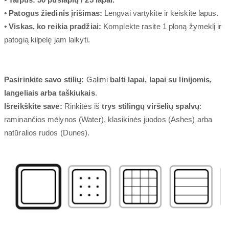
•
Patogus žiedinis įrišimas:
Lengvai vartykite ir keiskite lapus.
•
Viskas, ko reikia pradžiai:
Komplekte rasite 1 ploną žymeklį ir
patogią kilpelę jam laikyti.
Pasirinkite savo stilių:
Galimi
balti lapai, lapai su linijomis,
langeliais arba taškiukais
.
Išreikškite save:
Rinkitės iš
trys stilingų viršelių spalvų
:
raminančios mėlynos (Water), klasikinės juodos (Ashes) arba
natūralios rudos (Dunes).