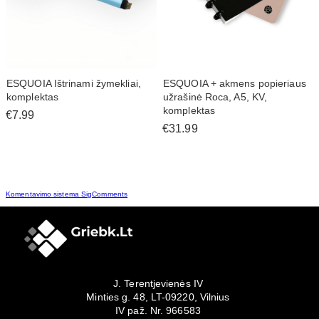
ESQUOIA Ištrinami žymekliai,
ESQUOIA + akmens popieriaus
komplektas
užrašinė Roca, A5, KV,
komplektas
€7.99
€31.99
Komentavimo sistema SigComments
J. Terentjevienės IV
Minties g. 48, LT-09220, Vilnius
IV paž. Nr. 966583