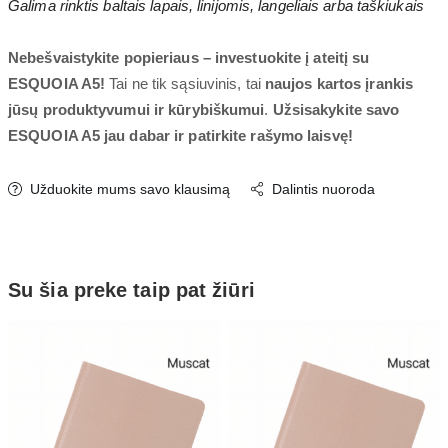
Galima rinktis baltais lapais, linijomis, langeliais arba taškiukais
Nebešvaistykite popieriaus – investuokite į ateitį su
ESQUOIA A5!
Tai ne tik sąsiuvinis, tai
naujos kartos įrankis
jūsų produktyvumui ir kūrybiškumui
.
Užsisakykite savo
ESQUOIA A5 jau dabar ir patirkite rašymo laisvę!
Užduokite mums savo klausimą
Dalintis nuoroda
Su šia preke taip pat žiūri