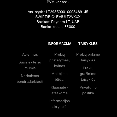
PVM kodas: -
Ats. sąsk.: LT293500010008489145
SWIFT/BIC: EVIULT2VXXX
Bankas: Paysera LT, UAB
Banko kodas: 35000
.
INFORMACIJA
TAISYKLĖS
Apie mus
Prekių
Prekių pirkimo
pristatymas,
taisyklės
Susisiekite su
kainos
mumis
Prekių
Mokėjimo
grąžinimo
Norintiems
būdai
taisyklės
bendradarbiauti
Klausiate -
Privatumo
atsakome
politika
Informacijos
skrynelė