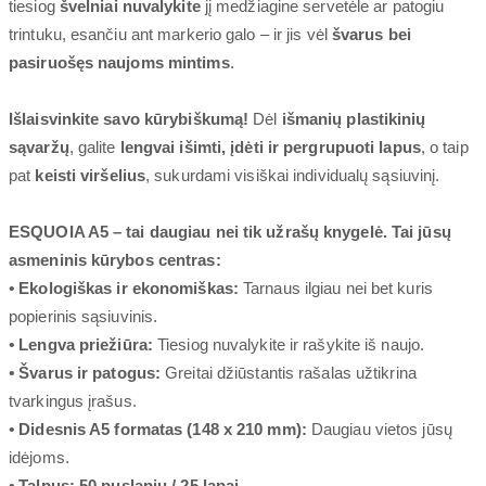
tiesiog
švelniai nuvalykite
jį medžiagine servetėle ar patogiu
trintuku, esančiu ant markerio galo – ir jis vėl
švarus bei
pasiruošęs naujoms mintims
.
Išlaisvinkite savo kūrybiškumą!
Dėl
išmanių plastikinių
sąvaržų
, galite
lengvai išimti, įdėti ir pergrupuoti lapus
, o taip
pat
keisti viršelius
, sukurdami visiškai individualų sąsiuvinį.
ESQUOIA A5 – tai daugiau nei tik užrašų knygelė. Tai jūsų
asmeninis kūrybos centras:
•
Ekologiškas ir ekonomiškas:
Tarnaus ilgiau nei bet kuris
popierinis sąsiuvinis.
•
Lengva priežiūra:
Tiesiog nuvalykite ir rašykite iš naujo.
•
Švarus ir patogus:
Greitai džiūstantis rašalas užtikrina
tvarkingus įrašus.
•
Didesnis A5 formatas (148 x 210 mm):
Daugiau vietos jūsų
idėjoms.
•
Talpus: 50 puslapių / 25 lapai.