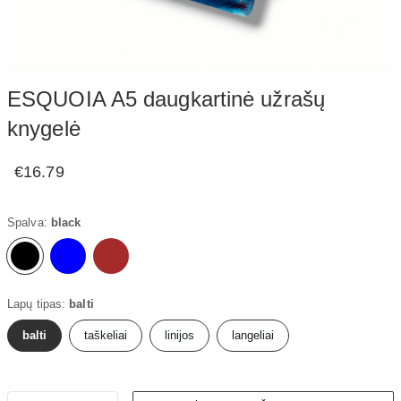
ESQUOIA A5 daugkartinė užrašų
knygelė
€16.79
Spalva:
black
Lapų tipas:
balti
balti
taškeliai
linijos
langeliai