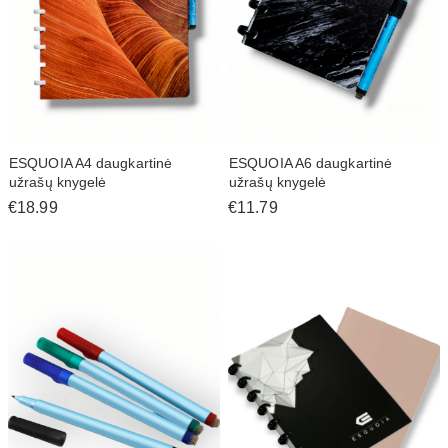
ESQUOIA A4 daugkartinė
ESQUOIA A6 daugkartinė
užrašų knygelė
užrašų knygelė
€18.99
€11.79