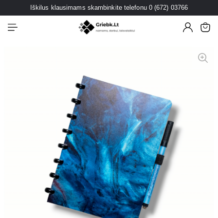
Iškilus klausimams skambinkite telefonu 0 (672) 03766